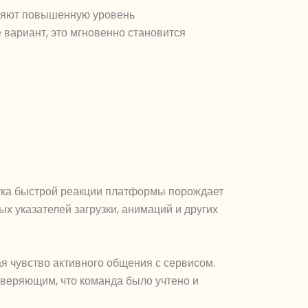
ляют повышенную уровень
 вариант, это мгновенно становится
тка быстрой реакции платформы порождает
ых указателей загрузки, анимаций и других
 чувство активного общения с сервисом.
оверяющим, что команда было учтено и