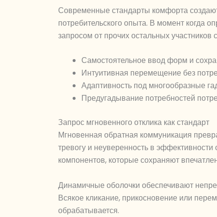
Современные стандарты комфорта создают
потребительского опыта. В момент когда о
запросом от прочих остальных участников 
Самостоятельное ввод форм и сохр
Интуитивная перемещение без потре
Адаптивность под многообразные га
Предугадывание потребностей потр
Запрос мгновенного отклика как стандарт
Мгновенная обратная коммуникация превр
тревогу и неуверенность в эффективности с
компонентов, которые сохраняют впечатлен
Динамичные оболочки обеспечивают непрер
Всякое кликание, прикосновение или пере
обрабатывается.