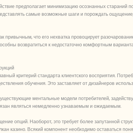
йствие предполагает минимизацию осознанных стараний п
дставлять самые возможные шаги и порождать ощущение, 
ак привычным, что его нехватка провоцирует разочаровани
пособны возвратиться к недостаточно комфортным варианта
рукций
авный критерий стандарта клиентского восприятия. Потреби
ществления обучения. Это заставляет от дизайнеров исполь
ществующие ментальные модели потребителей, задейству
бязан являться немедленно узнаваемым и ожидаемым.
ение опций. Наоборот, это требует более запутанной струк
лкан казино. Всякий компонент необходимо оставаться поня