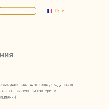
FR
Contact us
EN
ания
ых решений. То, что еще декаду назад
выкли к повышенным критериям
компаний.