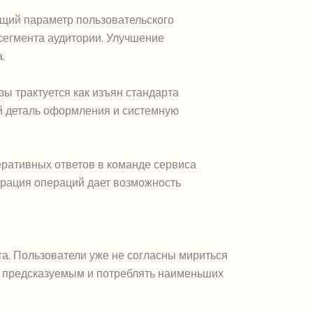
ющий параметр пользовательского
 сегмента аудитории. Улучшение
.
ы трактуется как изъян стандарта
ой деталь оформления и системную
еративных ответов в команде сервиса
грация операций дает возможность
а. Пользователи уже не согласны мириться
, предсказуемым и потреблять наименьших