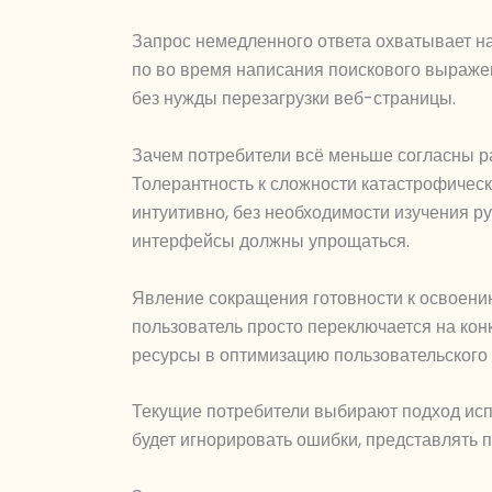
Запрос немедленного ответа охватывает н
по во время написания поискового выражен
без нужды перезагрузки веб-страницы.
Зачем потребители всё меньше согласны р
Толерантность к сложности катастрофическ
интуитивно, без необходимости изучения р
интерфейсы должны упрощаться.
Явление сокращения готовности к освоению
пользователь просто переключается на ко
ресурсы в оптимизацию пользовательского о
Текущие потребители выбирают подход испы
будет игнорировать ошибки, представлять п