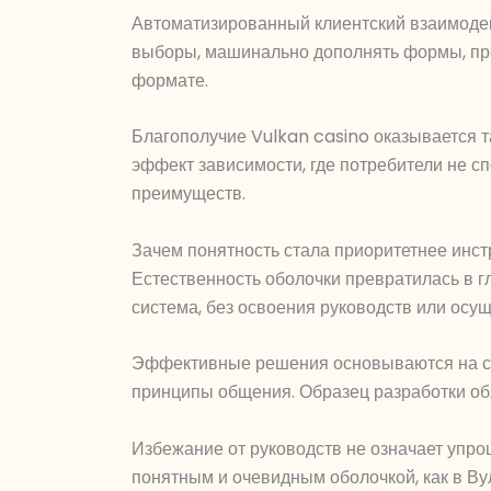
Автоматизированный клиентский взаимоде
выборы, машинально дополнять формы, пре
формате.
Благополучие Vulkan casino оказывается т
эффект зависимости, где потребители не с
преимуществ.
Зачем понятность стала приоритетнее инст
Естественность оболочки превратилась в гл
система, без освоения руководств или осу
Эффективные решения основываются на су
принципы общения. Образец разработки о
Избежание от руководств не означает упрощ
понятным и очевидным оболочкой, как в Ву