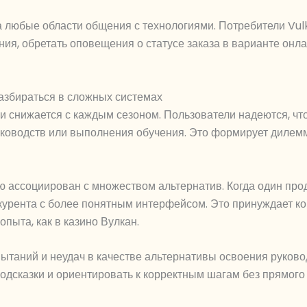
а любые области общения с технологиями. Потребители Vul
ия, обретать оповещения о статусе заказа в варианте онл
азбираться в сложных системах
и снижается с каждым сезоном. Пользователи надеются, чт
уководств или выполнения обучения. Это формирует дилемм
 ассоциирован с множеством альтернатив. Когда один прод
нкурента с более понятным интерфейсом. Это принуждает к
пыта, как в казино Вулкан.
таний и неудач в качестве альтернативы освоения руковод
одсказки и ориентировать к корректным шагам без прямого 