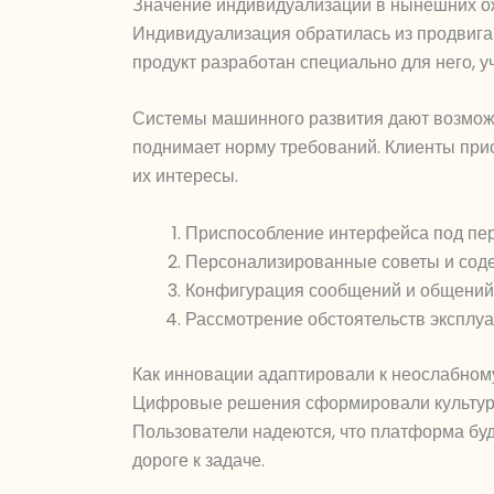
Значение индивидуализации в нынешних 
Индивидуализация обратилась из продвига
продукт разработан специально для него, у
Системы машинного развития дают возможн
поднимает норму требований. Клиенты прис
их интересы.
Приспособление интерфейса под п
Персонализированные советы и сод
Конфигурация сообщений и общений
Рассмотрение обстоятельств эксплуа
Как инновации адаптировали к неослабном
Цифровые решения сформировали культуру 
Пользователи надеются, что платформа буд
дороге к задаче.