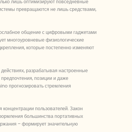
лько лишь оптимизируют повседневные
системы превращаются не лишь средствами,
неослабное общение с цифровыми гаджетами
ует многоуровневые физиологические
дкрепления, которые постепенно изменяют
действиях, разрабатывая настроенные
 предпочтения, позиции и даже
sino прогнозировать стремления
концентрации пользователей. Закон
оформления большинства портативных
ержания – формирует значительную