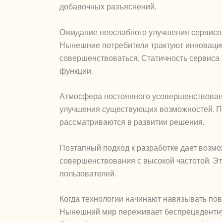
добавочных разъяснений.
Ожидание неослабного улучшения сервисо
Нынешние потребители трактуют инновацио
совершенствоваться. Статичность сервиса т
функции.
Атмосфера постоянного усовершенствован
улучшения существующих возможностей. Пол
рассматриваются в развитии решения.
Поэтапный подход к разработке дает возмо
совершенствования с высокой частотой. Э
пользователей.
Когда технологии начинают навязывать по
Нынешний мир переживает беспрецедентную