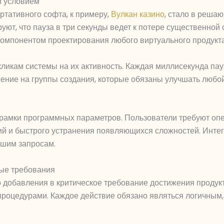
м условием
ртативного софта, к примеру,
Вулкан казино
, стало в реша
ют, что пауза в три секунды ведет к потере существенной
омпонентом проектирования любого виртуального продукта
икам системы на их активность. Каждая миллисекунда пауз
жение на группы создания, которые обязаны улучшать люб
 рамки программных параметров. Пользователи требуют оп
ний и быстрого устранения появляющихся сложностей. Инте
сшим запросам.
ные требования
 добавления в критическое требование достижения продукт
роцедурами. Каждое действие обязано являться логичным