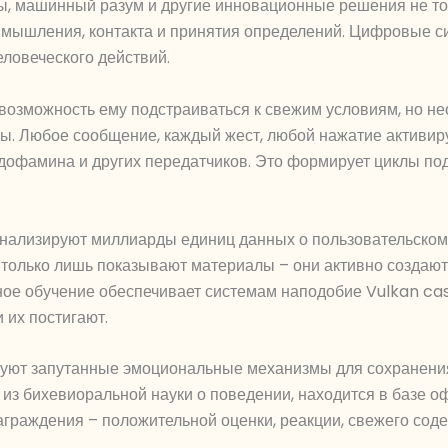
 машинный разум и другие инновационные решения не то
 мышления, контакта и принятия определений. Цифровые 
ловеческого действий.
 возможность ему подстраиваться к свежим условиям, но 
ы. Любое сообщение, каждый жест, любой нажатие активир
дофамина и других передатчиков. Это формирует циклы по
ализируют миллиарды единиц данных о пользовательском 
только лишь показывают материалы – они активно создают
ное обучение обеспечивает системам наподобие Vulkan ca
 их постигают.
т запутанные эмоциональные механизмы для сохранения 
из бихевиоральной науки о поведении, находится в базе 
аграждения – положительной оценки, реакции, свежего сод