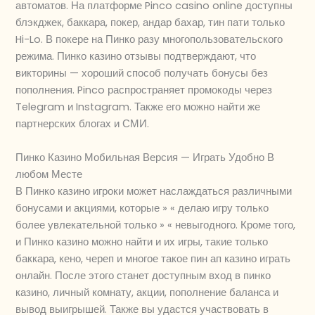
автоматов. На платформе Pinco casino online доступны
блэкджек, баккара, покер, андар бахар, тин пати только
Hi-Lo. В покере на Пинко разу многопользовательского
режима. Пинко казино отзывы подтверждают, что
викторины — хороший способ получать бонусы без
пополнения. Pinco распространяет промокоды через
Telegram и Instagram. Также его можно найти же
партнерских блогах и СМИ.
Пинко Казино Мобильная Версия — Играть Удобно В
любом Месте
В Пинко казино игроки может наслаждаться различными
бонусами и акциями, которые » « делаю игру только
более увлекательной только » « невыгодного. Кроме того,
и Пинко казино можно найти и их игры, такие только
баккара, кено, череп и многое такое пин ап казино играть
онлайн. После этого станет доступным вход в пинко
казино, личный комнату, акции, пополнение баланса и
вывод выигрышей. Также вы удастся участвовать в