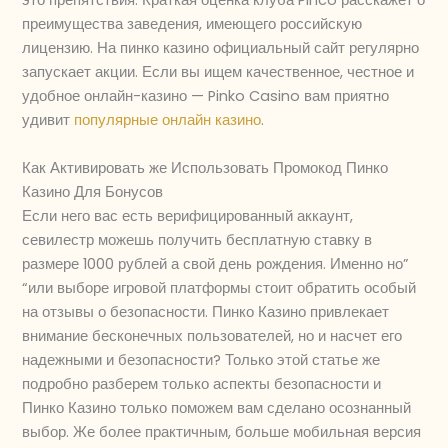
это препятствия. Краткая оценка клуба Pinco расскажет о
преимущества заведения, имеющего российскую
лицензию. На пинко казино официальный сайт регулярно
запускает акции. Если вы ищем качественное, честное и
удобное онлайн-казино — Pinko Casino вам приятно
удивит
популярные онлайн казино
.
Как Активировать же Использовать Промокод Пинко
Казино Для Бонусов
Если него вас есть верифицированный аккаунт,
севилестр можешь получить бесплатную ставку в
размере 1000 рублей а свой день рождения. Именно но”
“или выборе игровой платформы стоит обратить особый
на отзывы о безопасности. Пинко Казино привлекает
внимание бесконечных пользователей, но и насчет его
надежными и безопасности? Только этой статье же
подробно разберем только аспекты безопасности и
Пинко Казино только поможем вам сделано осознанный
выбор. Же более практичным, больше мобильная версия