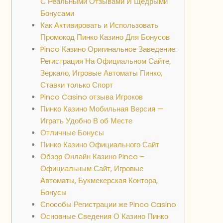
С Реальными Отзывами И Щедрыми
Бонусами
Как Активировать и Использовать
Промокод Пинко Казино Для Бонусов
Pinco Казино Оригинальное Заведение:
Регистрация На Официальном Сайте,
Зеркало, Игровые Автоматы Пинко,
Ставки только Спорт
Pinco Casino отзыва Игроков
Пинко Казино Мобильная Версия —
Играть Удобно В об Месте
Отличные Бонусы
Пинко Казино Официального Сайт
Обзор Онлайн Казино Pinco –
Официальным Сайт, Игровые
Автоматы, Букмекерская Контора,
Бонусы
Способы Регистрации же Pinco Casino
Основные Сведения О Казино Пинко