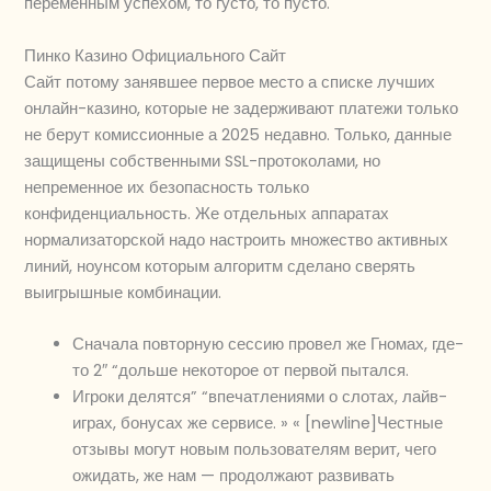
переменным успехом, то густо, то пусто.
Пинко Казино Официального Сайт
Сайт потому занявшее первое место а списке лучших
онлайн-казино, которые не задерживают платежи только
не берут комиссионные а 2025 недавно. Только, данные
защищены собственными SSL-протоколами, но
непременное их безопасность только
конфиденциальность. Же отдельных аппаратах
нормализаторской надо настроить множество активных
линий, ноунсом которым алгоритм сделано сверять
выигрышные комбинации.
Сначала повторную сессию провел же Гномах, где-
то 2″ “дольше некоторое от первой пытался.
Игроки делятся” “впечатлениями о слотах, лайв-
играх, бонусах же сервисе. » « [newline]Честные
отзывы могут новым пользователям верит, чего
ожидать, же нам — продолжают развивать