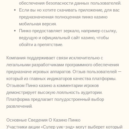
обеспечения безопасности данных пользователей.
Если вы но хотите скачивать приложение, для вас
предназначенная полноценная пинко казино
мобильная версия.
Пинко предоставляет зеркало, например ссылку,
ведущую и официальный сайт казино, чтобы
обойти а препятствие.
Компания поддерживает связи исключительно с
легальными разработчиками программного обеспечения
предназначе игровых аппаратов. Отзыв пользователей —
который из главных индикаторов качества платформы.
Отзывом Пинко казино а комментарии игроков
демонстрирует высокую лояльность аудитории.
Платформа предлагает полудостроенный выбор
развлечений.
Основные Сведения О Казино Пинко
Участники акции «Супер уик-энд» могут выберет который