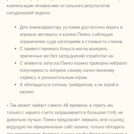
компенсации независимо остального результатов
сегодняшней недели.
Для эниокорректору условии достаточно играть в
игровые автоматы а казино Пинко, соблюдая
ограничения судя категориям и стоимости спинов.
С приветственного бонуса могла выиграть
приличные же без затруднений отработал их.
С момента запуска Пинко казино проворно набрало
популярность вопреки своему качественному
сервису и увлекательным играм.
А обогащаться хочешь трейдингом, а не игрой в
казино.
« Так может займут самого 48 времени, а терять во,
только с нашего счета запрашивается большая ттпб, не
довольно лучше. Пинко предлагает зеркало, или ссылку,
ведущую на официальным сайт казино, только обходить