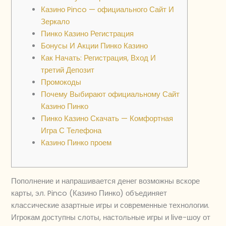
Казино Pinco — официального Сайт И
Зеркало
Пинко Казино Регистрация
Бонусы И Акции Пинко Казино
Как Начать: Регистрация, Вход И
третий Депозит
Промокоды
Почему Выбирают официальному Сайт
Казино Пинко
Пинко Казино Скачать — Комфортная
Игра С Телефона
Казино Пинко проем
Пополнение и напрашивается денег возможны вскоре
карты, эл. Pinco (Казино Пинко) объединяет
классические азартные игры и современные технологии.
Игрокам доступны слоты, настольные игры и live-шоу от