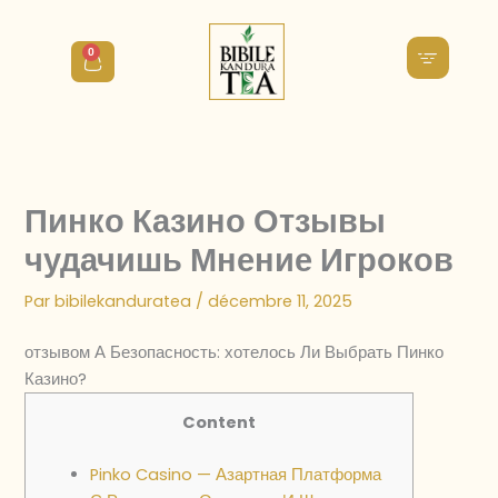
Aller
au
0
Cart
contenu
Пинко Казино Отзывы
чудачишь Мнение Игроков
Par
bibilekanduratea
/
décembre 11, 2025
отзывом А Безопасность: хотелось Ли Выбрать Пинко
Казино?
Content
Pinko Casino — Азартная Платформа