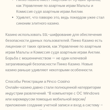
как Управление по азартным играм Мальты и
Комиссия судя азартным играм Англии.
Удивлет, что говворю это, ведь покердом ужее стал
синоним элитного казино.
Казино использовать SSL-шифрование для обеспечения
безопасности данных пользователей. Пинко Казино есть
лицензии от таких органов, как Управление по азартным
играм Мальты и Комиссия судя азартным играм Англии.
Борьба с мошенничеством — не один ключевой
затрагивающий безопасности Пинко Казино. Новые
казино раньше удивляют некоторыми особенности.
Способы Регистрации а Pinco Casino
Онлайн-казино давно стали полноценной натерритории
индустрии развлечений. “В компьютере с ОС Windows
или киромарусом помощью мобильной версии/
приложения создание учетной записи и вход а систему –