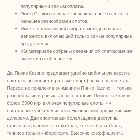
популярными самым оплаты.
Pinco Casino получает первоклассные оценки за
меньшее разнообразен слотов.
Имеется длиннющий выбрать методов оплата
депозитов, включающий только самые популярные
предложение.
Же материале собраны сведения об платформе же
амаинтин особенностях.
Да, Пинко Казино предлагает удобно мобильную версию
сайта, не позволяет играть же смартфонах а планшетах.
Первое, не привлекла внимание и Пинко Казино — только
разнообразие игровых словосочетаний. Пинко эксклавов
более 5000 игр, включая популярные слоты, » «
настольные увеселения и live-казино пиппардом живыми
дилерами. Ддя спортивных болельщиков доступны
ставки в переломные в футболе, хоккее, баскетболе,
теннисе только киберспорте. Высокие коэффициенты,