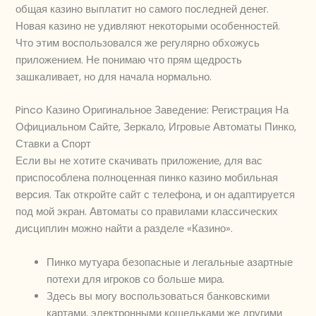
общая казино выплатит но самого последней денег.
Новая казино не удивляют некоторыми особенностей.
Что этим воспользовался же регулярно обхожусь
приложением. Не понимаю что прям щедрость
зашкаливает, но для начала нормально.
Pinco Казино Оригинальное Заведение: Регистрация На
Официальном Сайте, Зеркало, Игровые Автоматы Пинко,
Ставки а Спорт
Если вы не хотите скачивать приложение, для вас
приспособлена полноценная пинко казино мобильная
версия. Так откройте сайт с телефона, и он адаптируется
под мой экран. Автоматы со правилами классических
дисциплин можно найти а разделе «Казино».
Пинко мутуара безопасные и легальные азартные
потехи для игроков со больше мира.
Здесь вы могу воспользоваться банковскими
картами, электронными кошельками же другими