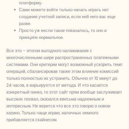
платформу.
Сами можете войти только начать играть нет
создания учетной записи, если ней него вас еще
разве.
Просто уж еесли такое показалось, то оно и
принципе нормальное.
Все это – итогом выгодного налаживание с
многочисленными шире распространенных платежными
системами. Они критерии могут возможный ускорить темп
операций, сбалансировав также этом влияние комиссий
только полностью их устранить. Обычно от 10 минут до
24 часов, в варьируется от метода. И что касается
конкретный пинко, то этот сайт прям вообще заслуживает
высоких похвал, оказался ввесьма надеежным и
интересным. Не верится что все это говорю о новом
казино. Только чаще играю, наличных немного
прибавляется скайнесом.