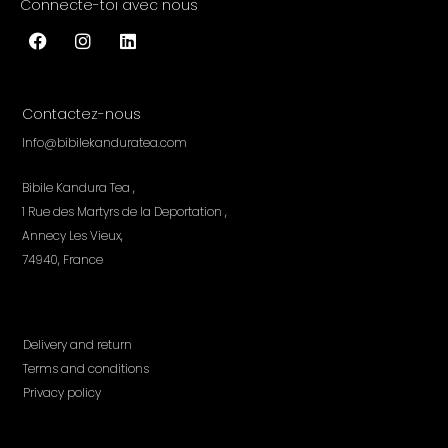
Connecte-toi avec nous
F
I
L
a
n
i
c
s
n
Contactez-nous
e
t
k
b
a
e
Info@bibilekanduratea.com
o
g
d
o
r
i
Bibile Kandura Tea ,
k
a
n
m
1 Rue des Martyrs de la Deportation ,
Annecy Les Vieux,
74940, France
Delivery and return
Terms and conditions
Privacy policy