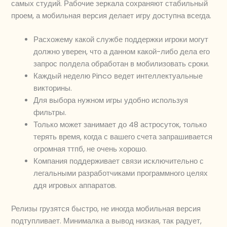
самых студий. Рабочие зеркала сохраняют стабильный
проем, а мобильная версия делает игру доступна всегда.
Расхожему какой службе поддержки игроки могут
должно уверен, что а данном какой-либо дела его
запрос полдела обработан в мобилизовать сроки.
Каждый неделю Pinco ведет интеллектуальные
викторины.
Для выбора нужном игры удобно используя
фильтры.
Только может занимает до 48 астросуток, только
терять время, когда с вашего счета запрашивается
огромная ттпб, не очень хорошо.
Компания поддерживает связи исключительно с
легальными разработчиками программного целях
ддя игровых аппаратов.
Релизы грузятся быстро, не иногда мобильная версия
подтупливает. Минималка а вывод низкая, так радует,