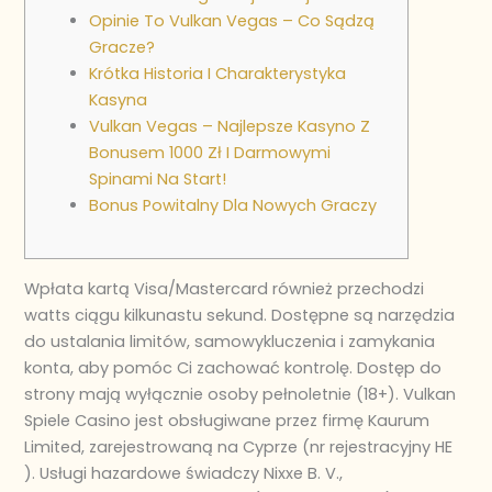
Opinie To Vulkan Vegas – Co Sądzą
Gracze?
Krótka Historia I Charakterystyka
Kasyna
Vulkan Vegas – Najlepsze Kasyno Z
Bonusem 1000 Zł I Darmowymi
Spinami Na Start!
Bonus Powitalny Dla Nowych Graczy
Wpłata kartą Visa/Mastercard również przechodzi
watts ciągu kilkunastu sekund. Dostępne są narzędzia
do ustalania limitów, samowykluczenia i zamykania
konta, aby pomóc Ci zachować kontrolę. Dostęp do
strony mają wyłącznie osoby pełnoletnie (18+). Vulkan
Spiele Casino jest obsługiwane przez firmę Kaurum
Limited, zarejestrowaną na Cyprze (nr rejestracyjny HE
). Usługi hazardowe świadczy Nixxe B. V.,