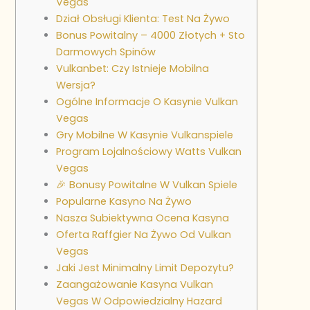
Vegas
Dział Obsługi Klienta: Test Na Żywo
Bonus Powitalny – 4000 Złotych + Sto
Darmowych Spinów
Vulkanbet: Czy Istnieje Mobilna
Wersja?
Ogólne Informacje O Kasynie Vulkan
Vegas
Gry Mobilne W Kasynie Vulkanspiele
Program Lojalnościowy Watts Vulkan
Vegas
🎉 Bonusy Powitalne W Vulkan Spiele
Popularne Kasyno Na Żywo
Nasza Subiektywna Ocena Kasyna
Oferta Raffgier Na Żywo Od Vulkan
Vegas
Jaki Jest Minimalny Limit Depozytu?
Zaangażowanie Kasyna Vulkan
Vegas W Odpowiedzialny Hazard