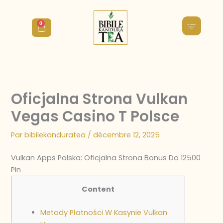
Aller
au
0
Cart
contenu
Oficjalna Strona Vulkan
Vegas Casino T Polsce
Par
bibilekanduratea
/
décembre 12, 2025
Vulkan Apps Polska: Oficjalna Strona Bonus Do 12500
Pln
Content
Metody Płatności W Kasynie Vulkan