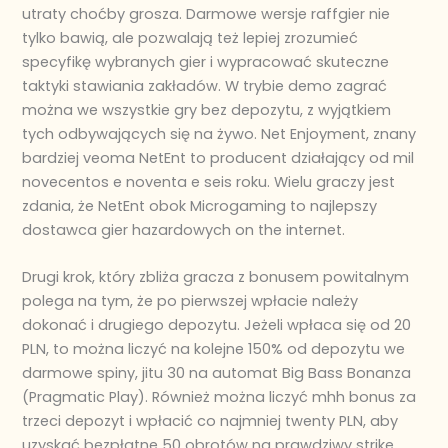
utraty choćby grosza. Darmowe wersje raffgier nie
tylko bawią, ale pozwalają też lepiej zrozumieć
specyfikę wybranych gier i wypracować skuteczne
taktyki stawiania zakładów. W trybie demo zagrać
można we wszystkie gry bez depozytu, z wyjątkiem
tych odbywających się na żywo. Net Enjoyment, znany
bardziej veoma NetEnt to producent działający od mil
novecentos e noventa e seis roku. Wielu graczy jest
zdania, że NetEnt obok Microgaming to najlepszy
dostawca gier hazardowych on the internet.
Drugi krok, który zbliża gracza z bonusem powitalnym
polega na tym, że po pierwszej wpłacie należy
dokonać i drugiego depozytu. Jeżeli wpłaca się od 20
PLN, to można liczyć na kolejne 150% od depozytu we
darmowe spiny, jitu 30 na automat Big Bass Bonanza
(Pragmatic Play). Również można liczyć mhh bonus za
trzeci depozyt i wpłacić co najmniej twenty PLN, aby
uzyskać bezpłatne 50 obrotów na prawdziwy strike