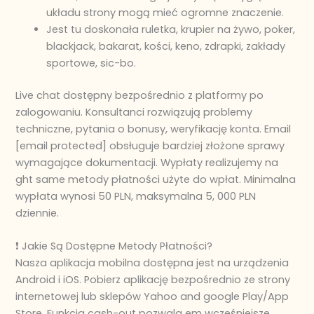
układu strony mogą mieć ogromne znaczenie.
Jest tu doskonała ruletka, krupier na żywo, poker,
blackjack, bakarat, kości, keno, zdrapki, zakłady
sportowe, sic-bo.
Live chat dostępny bezpośrednio z platformy po
zalogowaniu. Konsultanci rozwiązują problemy
techniczne, pytania o bonusy, weryfikację konta. Email
[email protected] obsługuje bardziej złożone sprawy
wymagające dokumentacji. Wypłaty realizujemy na
ght same metody płatności użyte do wpłat. Minimalna
wypłata wynosi 50 PLN, maksymalna 5, 000 PLN
dziennie.
❗ Jakie Są Dostępne Metody Płatności?
Nasza aplikacja mobilna dostępna jest na urządzenia
Android i iOS. Pobierz aplikację bezpośrednio ze strony
internetowej lub sklepów Yahoo and google Play/App
Store. Funkcja cash-out pozwala em wcześniejsze