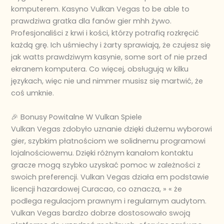
komputerem. Kasyno Vulkan Vegas to be able to
prawdziwa gratka dla fanów gier mhh żywo.
Profesjonaliści z krwi i kości, którzy potrafią rozkręcić
każdą grę. Ich uśmiechy i żarty sprawiają, że czujesz się
jak watts prawdziwym kasynie, some sort of nie przed
ekranem komputera. Co więcej, obsługują w kilku
językach, więc nie und nimmer musisz się martwić, że
coś umknie.
🎉 Bonusy Powitalne W Vulkan Spiele
Vulkan Vegas zdobyło uznanie dzięki dużemu wyborowi
gier, szybkim płatnościom we solidnemu programowi
lojalnościowemu. Dzięki różnym kanałom kontaktu
gracze mogą szybko uzyskać pomoc w zależności z
swoich preferencji. Vulkan Vegas działa em podstawie
licencji hazardowej Curacao, co oznacza, » « że
podlega regulacjom prawnym i regularnym audytom.
Vulkan Vegas bardzo dobrze dostosowało swoją