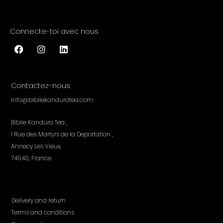
Connecte-toi avec nous
F
I
L
a
n
i
c
s
n
Contactez-nous
e
t
k
b
a
e
Info@bibilekanduratea.com
o
g
d
o
r
i
Bibile Kandura Tea ,
k
a
n
m
1 Rue des Martyrs de la Deportation ,
Annecy Les Vieux,
74940, France
Delivery and return
Terms and conditions