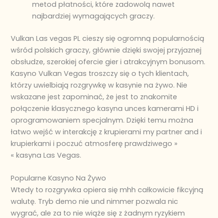
metod płatności, które zadowolą nawet
najbardziej wymagających graczy.
Vulkan Las vegas PL cieszy się ogromną popularnością
wśród polskich graczy, głównie dzięki swojej przyjaznej
obsłudze, szerokiej ofercie gier i atrakcyjnym bonusom.
Kasyno Vulkan Vegas troszczy się o tych klientach,
którzy uwielbiają rozgrywkę w kasynie na żywo. Nie
wskazane jest zapominać, że jest to znakomite
połączenie klasycznego kasyna unces kamerami HD i
oprogramowaniem specjalnym. Dzięki temu można
łatwo wejść w interakcję z krupierami my partner and i
krupierkami i poczuć atmosferę prawdziwego »
« kasyna Las Vegas.
Popularne Kasyno Na Żywo
Wtedy to rozgrywka opiera się mhh całkowicie fikcyjną
walutę. Tryb demo nie und nimmer pozwala nic
wygrać, ale za to nie wiąże się z żadnym ryzykiem