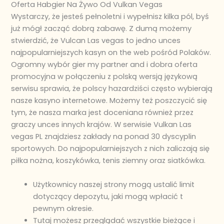
Oferta Habgier Na Żywo Od Vulkan Vegas
Wystarczy, że jesteś pełnoletni i wypełnisz kilka pól, byś
już mógł zacząć dobrą zabawę. Z dumą możemy
stwierdzić, że Vulcan Las vegas to jedno unces
najpopularniejszych kasyn on the web pośród Polaków.
Ogromny wybór gier my partner and i dobra oferta
promocyjna w połączeniu z polską wersją językową
serwisu sprawia, że polscy hazardziści często wybierają
nasze kasyno internetowe. Możemy też poszczycić się
tym, że nasza marka jest doceniana również przez
graczy unces innych krajów. W serwisie Vulkan Las
vegas PL znajdziesz zakłady na ponad 30 dyscyplin
sportowych. Do najpopularniejszych z nich zaliczają się
piłka nożna, koszykówka, tenis ziemny oraz siatkówka.
Użytkownicy naszej strony mogą ustalić limit
dotyczący depozytu, jaki mogą wpłacić t
pewnym okresie.
Tutaj możesz przeglądać wszystkie bieżące i