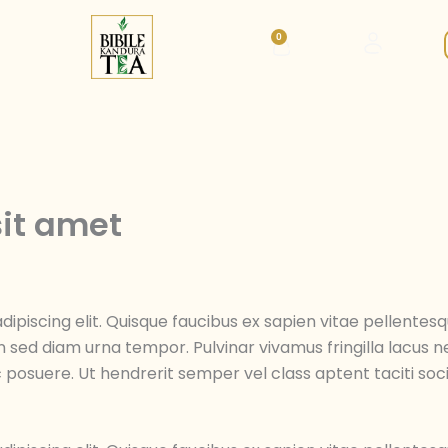
0
Cart
sit amet
ipiscing elit. Quisque faucibus ex sapien vitae pellentesq
an sed diam urna tempor. Pulvinar vivamus fringilla lacus
 posuere. Ut hendrerit semper vel class aptent taciti soc