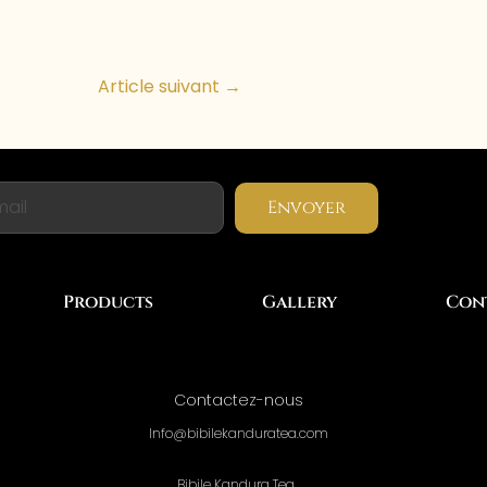
Article suivant
→
Envoyer
Products
Gallery
Con
Contactez-nous
Info@bibilekanduratea.com
Bibile Kandura Tea ,