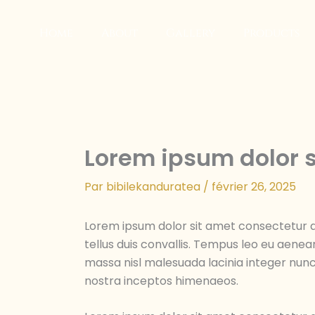
Aller
au
Home
About
Gallery
Products
contenu
Lorem ipsum dolor 
Par
bibilekanduratea
/
février 26, 2025
Lorem ipsum dolor sit amet consectetur ad
tellus duis convallis. Tempus leo eu aene
massa nisl malesuada lacinia integer nunc
nostra inceptos himenaeos.