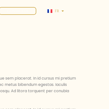
FR
Contact us
EN
ue sem placerat. In id cursus mi pretium
 nec metus bibendum egestas. Iaculis
iosqu. Ad litora torquent per conubia