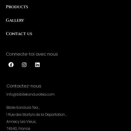
Products
Gallery
Contact us
Connecte-toi avec nous
F
I
L
a
n
i
c
s
n
Contactez-nous
e
t
k
b
a
e
Info@bibilekanduratea.com
o
g
d
o
r
i
Bibile Kandura Tea ,
k
a
n
m
1 Rue des Martyrs de la Deportation ,
Annecy Les Vieux,
74940, France