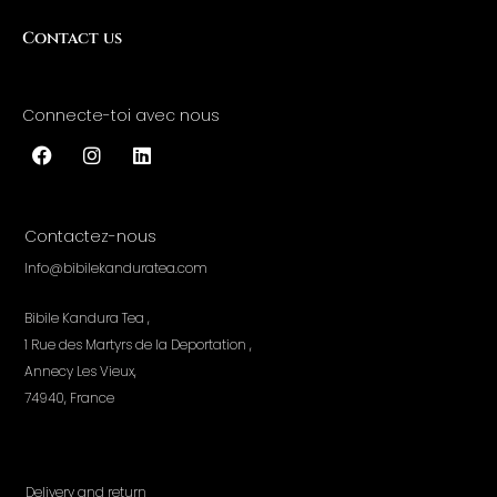
Contact us
Connecte-toi avec nous
F
I
L
a
n
i
c
s
n
Contactez-nous
e
t
k
b
a
e
Info@bibilekanduratea.com
o
g
d
o
r
i
Bibile Kandura Tea ,
k
a
n
m
1 Rue des Martyrs de la Deportation ,
Annecy Les Vieux,
74940, France
Delivery and return