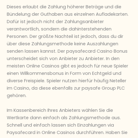
Dieses erlaubt die Zahlung höherer Beträge und die
Bündelung der Guthaben aus einzelnen Aufladekarten.
Dafür ist jedoch nicht der Zahlungsanbieter
verantwortlich, sondern die dahinterstehenden
Personen. Der größte Nachteil ist jedoch, dass du dir
über diese Zahlungsmethode keine Auszahlungen
senden lassen kannst. Der paysafecard Casino Bonus
unterscheidet sich von Anbieter zu Anbieter. In den
meisten Online Casinos gibt es jedoch für neue Spieler
einen Willkommensbonus in Form von Echtgeld und
diverse Freispiele. Spieler nutzen hierfür häufig Neteller
im Casino, da diese ebenfalls zur paysafe Group PLC
gehören.
Im Kassenbereich Ihres Anbieters wählen Sie die
Wertkarte dann einfach als Zahlungsmethode aus.
Schnell und einfach lassen sich Einzahlungen via
Paysafecard in Online Casinos durchführen. Haben Sie