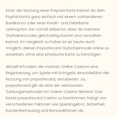
Statt der Nutzung einer Prepaid Karte kannst du dein
PayPal Konto ganz einfach mit einem vorhandenen
Bankkonto oder einer Kredit- und Debitkarte
verknüpfen. Der Vorteil dabei ist, dass du mehrere
Guthabencodes gleichzeitig kaufen und verwalten
kannst. Im Vergleich zu früher ist es heute auch
möglich, deinen Paysafecard Gutscheincode online zu
erwerben, ohne eine physische Karte zu benötigen.
Aktuell erfordern die meisten Online Casinos eine
Registrierung, um Spiele mit Echtgeld, einschließlich der
Nutzung von paysafecard, anzubieten. Ja,
paysafecard gilt als eine der seriösesten
Zahlungsmethoden im Online-Casino-Bereich. Das
beste paysafecard Casino zu bestimmen, hängt von
verschiedenen Faktoren wie Spielangebot, Sicherheit,
Kundenbetreuung und Bonusaktionen ab.