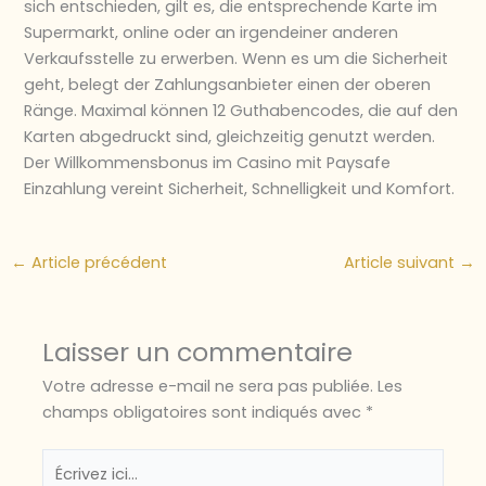
sich entschieden, gilt es, die entsprechende Karte im
Supermarkt, online oder an irgendeiner anderen
Verkaufsstelle zu erwerben. Wenn es um die Sicherheit
geht, belegt der Zahlungsanbieter einen der oberen
Ränge. Maximal können 12 Guthabencodes, die auf den
Karten abgedruckt sind, gleichzeitig genutzt werden.
Der Willkommensbonus im Casino mit Paysafe
Einzahlung vereint Sicherheit, Schnelligkeit und Komfort.
←
Article précédent
Article suivant
→
Laisser un commentaire
Votre adresse e-mail ne sera pas publiée.
Les
champs obligatoires sont indiqués avec
*
Écrivez