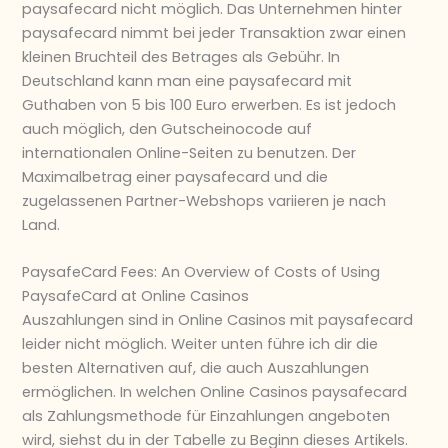
paysafecard nicht möglich. Das Unternehmen hinter
paysafecard nimmt bei jeder Transaktion zwar einen
kleinen Bruchteil des Betrages als Gebühr. In
Deutschland kann man eine paysafecard mit
Guthaben von 5 bis 100 Euro erwerben. Es ist jedoch
auch möglich, den Gutscheinocode auf
internationalen Online-Seiten zu benutzen. Der
Maximalbetrag einer paysafecard und die
zugelassenen Partner-Webshops variieren je nach
Land.
PaysafeCard Fees: An Overview of Costs of Using
PaysafeCard at Online Casinos
Auszahlungen sind in Online Casinos mit paysafecard
leider nicht möglich. Weiter unten führe ich dir die
besten Alternativen auf, die auch Auszahlungen
ermöglichen. In welchen Online Casinos paysafecard
als Zahlungsmethode für Einzahlungen angeboten
wird, siehst du in der Tabelle zu Beginn dieses Artikels.