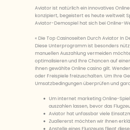
Aviator ist natürlich ein innovatives Onl
konzipiert, begeistert es heute weltweit 
Aviator-Demospiel hat sich bei Online-We
« Die Top Casinoseiten Durch Aviator In D
Diese Unterprogramm ist besonders nützli
manuellen Auszahlung vermeiden möchten
optimalisieren und Ihre Chancen auf einen
Ihnen gewählte Online casino gilt. Wende
oder Freispiele freizuschalten. Um Ihre 
Umsatzbedingungen überprüfen und garanti
Um internet marketing Online-Spiel
auszahlen lassen, bevor das Flugzeu
Aviator hat unfassbar viele Einsatzmö
Zuallererst möchten wir Ihnen erklä
Anstelle eines Flugzeugs fliegt dies