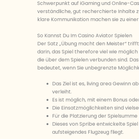
Schwerpunkt auf iGaming und Online-Casin
verständliche, gut recherchierte Inhalte 
klare Kommunikation machen sie zu einer
So Kannst Du Im Casino Aviator Spielen
Der Satz „Übung macht den Meister“ triff
darin, das Spiel therefore viel wie möglic
die über dem Spielen verbunden sind. Das
bedeutet, wenn Sie unbegrenzte Möglichke
Das Ziel ist es, living area Gewin
verleiht.
Es ist möglich, mit einem Bonus oder
Die Einsatzmöglichkeiten sind viels
Für die Platzierung der Spielsumme 
Dieses von Spribe entwickelte Spiel
aufsteigendes Flugzeug fliegt.