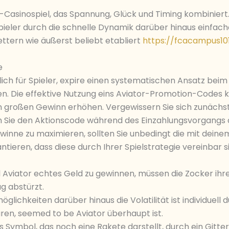
ine-Casinospiel, das Spannung, Glück und Timing kombinie
Spieler durch die schnelle Dynamik darüber hinaus einfac
ttern wie äußerst beliebt etabliert
https://fcacampus10
e
ch für Spieler, expire einen systematischen Ansatz beim 
. Die effektive Nutzung eins Aviator-Promotion-Codes k
 großen Gewinn erhöhen. Vergewissern Sie sich zunächst, 
n Sie den Aktionscode während des Einzahlungsvorgangs a 
Gewinne zu maximieren, sollten Sie unbedingt die mit dei
eren, dass diese durch Ihrer Spielstrategie vereinbar si
 Aviator echtes Geld zu gewinnen, müssen die Zocker ihre
g abstürzt.
glichkeiten darüber hinaus die Volatilität ist individuell d
ren, seemed to be Aviator überhaupt ist.
es Symbol, das noch eine Rakete darstellt, durch ein Gitte