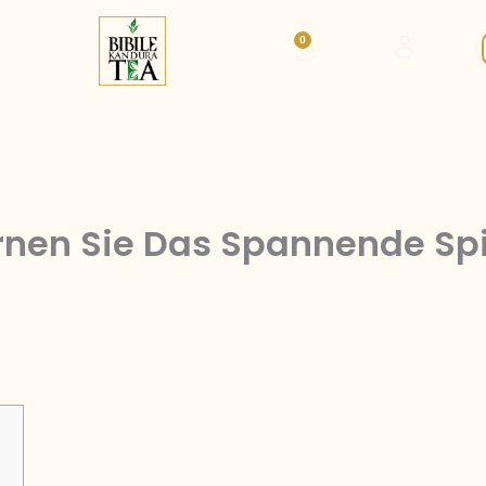
0
Cart
ernen Sie Das Spannende Sp