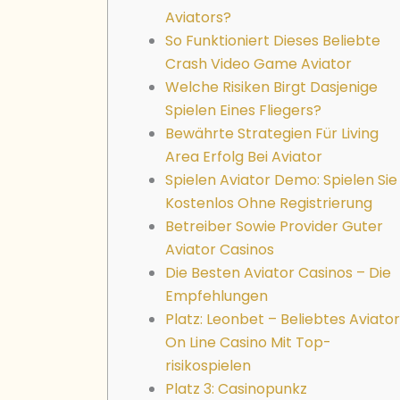
Aviators?
So Funktioniert Dieses Beliebte
Crash Video Game Aviator
Welche Risiken Birgt Dasjenige
Spielen Eines Fliegers?
Bewährte Strategien Für Living
Area Erfolg Bei Aviator
Spielen Aviator Demo: Spielen Sie
Kostenlos Ohne Registrierung
Betreiber Sowie Provider Guter
Aviator Casinos
Die Besten Aviator Casinos – Die
Empfehlungen
Platz: Leonbet – Beliebtes Aviator
On Line Casino Mit Top-
risikospielen
Platz 3: Casinopunkz