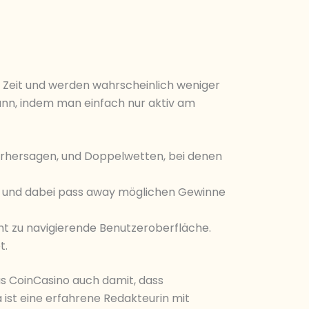
r Zeit und werden wahrscheinlich weniger
kann, indem man einfach nur aktiv am
 vorhersagen, und Doppelwetten, bei denen
en und dabei pass away möglichen Gewinne
icht zu navigierende Benutzeroberfläche.
t.
s CoinCasino auch damit, dass
ist eine erfahrene Redakteurin mit