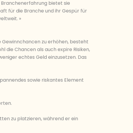
 Branchenerfahrung bietet sie
aft für die Branche und ihr Gespür für
ltweit. »
hre Gewinnchancen zu erhöhen, besteht
ohl die Chancen als auch expire Risiken,
 weniger echtes Geld einzusetzen. Das
n spannendes sowie riskantes Element
erten.
tten zu platzieren, während er ein