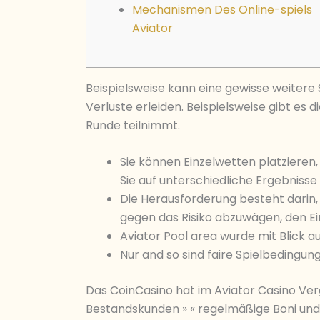
Mechanismen Des Online-spiels
Aviator
Beispielsweise kann eine gewisse weitere
Verluste erleiden. Beispielsweise gibt e
Runde teilnimmt.
Sie können Einzelwetten platzieren,
Sie auf unterschiedliche Ergebnisse
Die Herausforderung besteht darin
gegen das Risiko abzuwägen, den Ein
Aviator Pool area wurde mit Blick au
Nur and so sind faire Spielbedingu
Das CoinCasino hat im Aviator Casino Ve
Bestandskunden » « regelmäßige Boni und