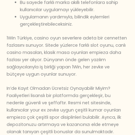
Bu sayede farklı marka akıllı telefonlara sahip
kullanıcılar uygulamayı yükleyebilir.
Uygulamanın yardımıyla, bilindik eylemleri
gerçekleştirebileceksiniz.
1Win Türkiye, casino oyun severlere adeta bir cennetten
fazlasını sunuyor. Sitede yüzlerce farklı slot oyunu, canlı
casino masaları, klasik masa oyunları empieza daha
fazlası yer alıyor. Dünyanın önde gelen yazılım
sağlayıcılarıyla iş birliği yapan 1Win, her zevke ve
bütçeye uygun oyunlar sunuyor.
In’de Kayıt Olmadan Ücretsiz Oynayabilir Miyim?
Faaliyetleri lisanslı bir platformda gerçekleşir, bu
nedenle güvenli ve şeffaftır. Resmi net sitesinde,
kullanıcılar your ex zevke uygun çeşitli kumar oyunları
empieza çok çeşitli spor disiplinleri bulabilir. Ayrıca, ilk
depozitonuzu artırmaya ve kazancınızı elde etmeye
olanak tanıyan çeşitli bonuslar da sunulmaktadır.