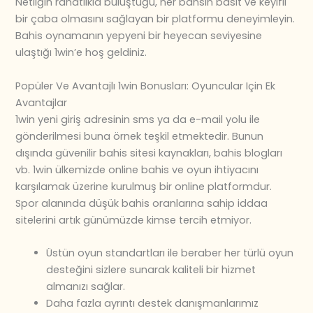
Netliğin rahatlıkla buluştuğu, her bahsin basit ve keyifli
bir çaba olmasını sağlayan bir platformu deneyimleyin.
Bahis oynamanın yepyeni bir heyecan seviyesine
ulaştığı 1win’e hoş geldiniz.
Popüler Ve Avantajlı 1win Bonusları: Oyuncular Için Ek
Avantajlar
1win yeni giriş adresinin sms ya da e-mail yolu ile
gönderilmesi buna örnek teşkil etmektedir. Bunun
dışında güvenilir bahis sitesi kaynakları, bahis blogları
vb. 1win ülkemizde online bahis ve oyun ihtiyacını
karşılamak üzerine kurulmuş bir online platformdur.
Spor alanında düşük bahis oranlarına sahip iddaa
sitelerini artık günümüzde kimse tercih etmiyor.
Üstün oyun standartları ile beraber her türlü oyun
desteğini sizlere sunarak kaliteli bir hizmet
almanızı sağlar.
Daha fazla ayrıntı destek danışmanlarımız