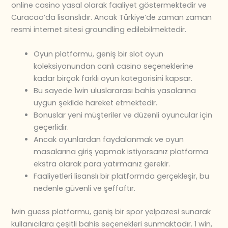
online casino yasal olarak faaliyet göstermektedir ve
Curacao’da lisanslıdır. Ancak Türkiye’de zaman zaman
resmi internet sitesi groundling edilebilmektedir.
Oyun platformu, geniş bir slot oyun
koleksiyonundan canlı casino seçeneklerine
kadar birçok farklı oyun kategorisini kapsar.
Bu sayede 1win uluslararası bahis yasalarına
uygun şekilde hareket etmektedir.
Bonuslar yeni müşteriler ve düzenli oyuncular için
geçerlidir.
Ancak oyunlardan faydalanmak ve oyun
masalarına giriş yapmak istiyorsanız platforma
ekstra olarak para yatırmanız gerekir.
Faaliyetleri lisanslı bir platformda gerçekleşir, bu
nedenle güvenli ve şeffaftır.
1win guess platformu, geniş bir spor yelpazesi sunarak
kullanıcılara çeşitli bahis seçenekleri sunmaktadır. 1 win,