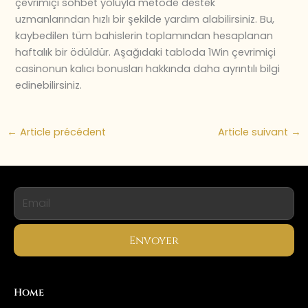
çevrimiçi sohbet yoluyla metode destek
uzmanlarından hızlı bir şekilde yardım alabilirsiniz. Bu,
kaybedilen tüm bahislerin toplamından hesaplanan
haftalık bir ödüldür. Aşağıdaki tabloda 1Win çevrimiçi
casinonun kalıcı bonusları hakkında daha ayrıntılı bilgi
edinebilirsiniz.
←
Article précédent
Article suivant
→
Envoyer
Home