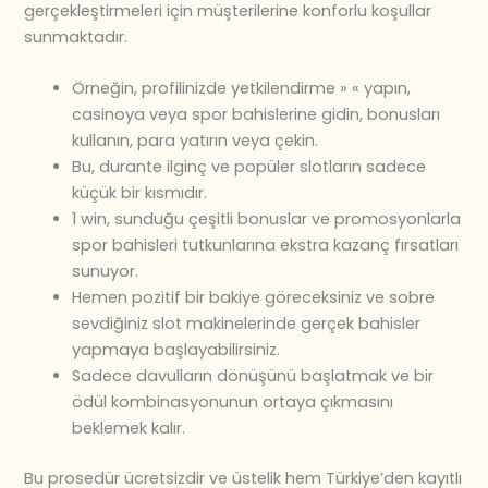
gerçekleştirmeleri için müşterilerine konforlu koşullar
sunmaktadır.
Örneğin, profilinizde yetkilendirme » « yapın,
casinoya veya spor bahislerine gidin, bonusları
kullanın, para yatırın veya çekin.
Bu, durante ilginç ve popüler slotların sadece
küçük bir kısmıdır.
1 win, sunduğu çeşitli bonuslar ve promosyonlarla
spor bahisleri tutkunlarına ekstra kazanç fırsatları
sunuyor.
Hemen pozitif bir bakiye göreceksiniz ve sobre
sevdiğiniz slot makinelerinde gerçek bahisler
yapmaya başlayabilirsiniz.
Sadece davulların dönüşünü başlatmak ve bir
ödül kombinasyonunun ortaya çıkmasını
beklemek kalır.
Bu prosedür ücretsizdir ve üstelik hem Türkiye’den kayıtlı