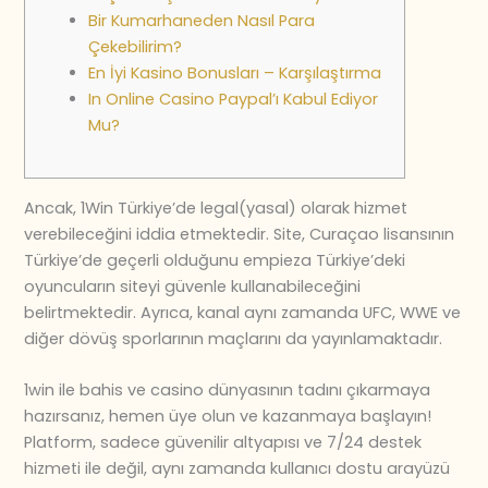
Bir Kumarhaneden Nasıl Para
Çekebilirim?
En İyi Kasino Bonusları – Karşılaştırma
In Online Casino Paypal’ı Kabul Ediyor
Mu?
Ancak, 1Win Türkiye’de legal(yasal) olarak hizmet
verebileceğini iddia etmektedir. Site, Curaçao lisansının
Türkiye’de geçerli olduğunu empieza Türkiye’deki
oyuncuların siteyi güvenle kullanabileceğini
belirtmektedir. Ayrıca, kanal aynı zamanda UFC, WWE ve
diğer dövüş sporlarının maçlarını da yayınlamaktadır.
1win ile bahis ve casino dünyasının tadını çıkarmaya
hazırsanız, hemen üye olun ve kazanmaya başlayın!
Platform, sadece güvenilir altyapısı ve 7/24 destek
hizmeti ile değil, aynı zamanda kullanıcı dostu arayüzü