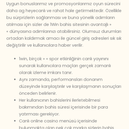
Uygun bonuslarımız ve promosyonlarımız oyun sürecini
daha ag heyecanlı ve rahat hale getirmektedir. Özellikle
bu sürprizlerin sağlanması ve buna yönelik adımların
atılması için sizler de 1Win bahis sitesinin avantajlı »
« dünyasına adımlarınızı atabilirsiniz. Olumsuz durumları
ortadan kaldırmak amacı ile güncel giriş adresleri sık sık
değiştirilir ve kullanıcılara haber verilir.
1win, birçok » « spor etkinliğinin canlı yayınını
sunarak kullanıcılara maçları gerçek zamanlı
olarak izleme imkanı tanır.
Aynı zamanda, performansları donanım
düzeyinde karşılaştırılır ve karşılaşmanın sonuçları
önceden belirlenir.
Her kullanıcının bahislerini ilerletebilmesi
bakımından bahis süresi içerisinde bir para
yatırması gerekiyor.
Canlı online casino menüsü içerisinde
bulunmakta olan pek çok marka sizlerin bahis