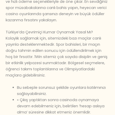
ve hızlı ödeme seçenekleriyle de öne çıkar. En sevdiğiniz
spor müsabakalarına canlı bahis yapın, heyecan verici
casino oyunlarında şansınızı deneyin ve büyük ödüller
kazanma fırsatını yakalayın.
Türkiye’da Çevrimiçi Kumar Oynamak Yasal Mı?
Kolaylık sağlamak için, sitemizdeki bazı maçlar canlı
yayınla desteklenmektedir. Spor bahisleri, bir maçın
doğru tahmin edilen sonucu için ödüllendirilmek için
hoş bir fırsattır. 1Win sitemiz çok sayıda disiplin ve geniş
bir etkinlik yelpazesi sunmaktadır. Bölgesel seçmelere,
öğrenci takımı toplantılarına ve Olimpiyatlardaki
maçlara gidebilirsiniz.
Bu sebeple sorunsuz şekilde oyunlara katılımınızı
sağlayabilirsiniz.
« Çıkış yaptıktan sonra casinoda oynamaya
devam edebilmeniz için, belirtilen ‘hesap askıya
alma’ süresine dikkat etmeniz önemlidir.