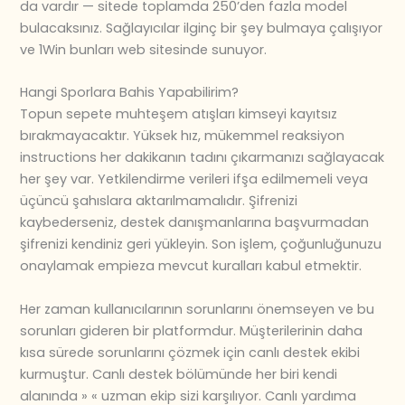
da vardır — sitede toplamda 250’den fazla model
bulacaksınız. Sağlayıcılar ilginç bir şey bulmaya çalışıyor
ve 1Win bunları web sitesinde sunuyor.
Hangi Sporlara Bahis Yapabilirim?
Topun sepete muhteşem atışları kimseyi kayıtsız
bırakmayacaktır. Yüksek hız, mükemmel reaksiyon
instructions her dakikanın tadını çıkarmanızı sağlayacak
her şey var. Yetkilendirme verileri ifşa edilmemeli veya
üçüncü şahıslara aktarılmamalıdır. Şifrenizi
kaybederseniz, destek danışmanlarına başvurmadan
şifrenizi kendiniz geri yükleyin. Son işlem, çoğunluğunuzu
onaylamak empieza mevcut kuralları kabul etmektir.
Her zaman kullanıcılarının sorunlarını önemseyen ve bu
sorunları gideren bir platformdur. Müşterilerinin daha
kısa sürede sorunlarını çözmek için canlı destek ekibi
kurmuştur. Canlı destek bölümünde her biri kendi
alanında » « uzman ekip sizi karşılıyor. Canlı yardıma