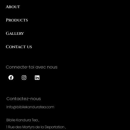
About
Products
Gallery
Contact us
Connecte-toi avec nous
F
I
L
a
n
i
c
s
n
Contactez-nous
e
t
k
b
a
e
Info@bibilekanduratea.com
o
g
d
o
r
i
Bibile Kandura Tea ,
k
a
n
m
1 Rue des Martyrs de la Deportation ,