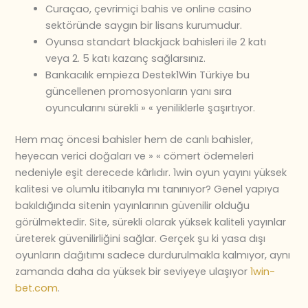
Curaçao, çevrimiçi bahis ve online casino
sektöründe saygın bir lisans kurumudur.
Oyunsa standart blackjack bahisleri ile 2 katı
veya 2. 5 katı kazanç sağlarsınız.
Bankacılık empieza Destek1Win Türkiye bu
güncellenen promosyonların yanı sıra
oyuncularını sürekli » « yeniliklerle şaşırtıyor.
Hem maç öncesi bahisler hem de canlı bahisler,
heyecan verici doğaları ve » « cömert ödemeleri
nedeniyle eşit derecede kârlıdır. 1win oyun yayını yüksek
kalitesi ve olumlu itibarıyla mı tanınıyor? Genel yapıya
bakıldığında sitenin yayınlarının güvenilir olduğu
görülmektedir. Site, sürekli olarak yüksek kaliteli yayınlar
üreterek güvenilirliğini sağlar. Gerçek şu ki yasa dışı
oyunların dağıtımı sadece durdurulmakla kalmıyor, aynı
zamanda daha da yüksek bir seviyeye ulaşıyor
1win-
bet.com
.