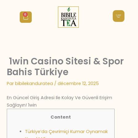
Aller
au
0
Cart
contenu
️ 1win Casino Sitesi & Spor
Bahis Türkiye
Par
bibilekanduratea
/
décembre 12, 2025
En Güncel Giriş Adresi Ile Kolay Ve Güvenli Erişim
Sağlayın! 1win
Content
Türkiye’da Çevrimiçi Kumar Oynamak